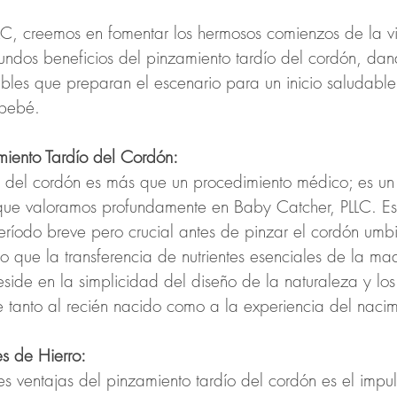
LC, creemos en fomentar los hermosos comienzos de la v
undos beneficios del pinzamiento tardío del cordón, dan
bles que preparan el escenario para un inicio saludable 
 bebé.
miento Tardío del Cordón:
ío del cordón es más que un procedimiento médico; es u
 que valoramos profundamente en Baby Catcher, PLLC. Es
eríodo breve pero crucial antes de pinzar el cordón umbi
do que la transferencia de nutrientes esenciales de la ma
eside en la simplicidad del diseño de la naturaleza y lo
e tanto al recién nacido como a la experiencia del nacim
s de Hierro:
es ventajas del pinzamiento tardío del cordón es el impu