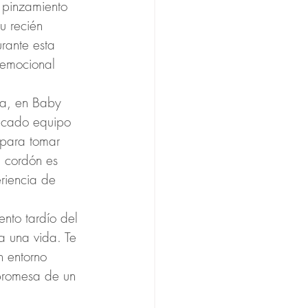
l pinzamiento 
u recién 
rante esta 
 emocional 
da, en Baby 
icado equipo 
 para tomar 
l cordón es 
riencia de 
ento tardío del 
 una vida. Te 
n entorno 
promesa de un 