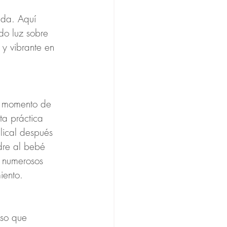
ida. Aquí 
do luz sobre 
y vibrante en 
n momento de 
ta práctica 
lical después 
dre al bebé 
s numerosos 
iento.
lso que 