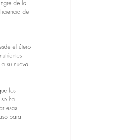
angre de la 
ficiencia de 
esde el útero 
utrientes 
 a su nueva 
ue los 
 se ha 
ar esas 
paso para 