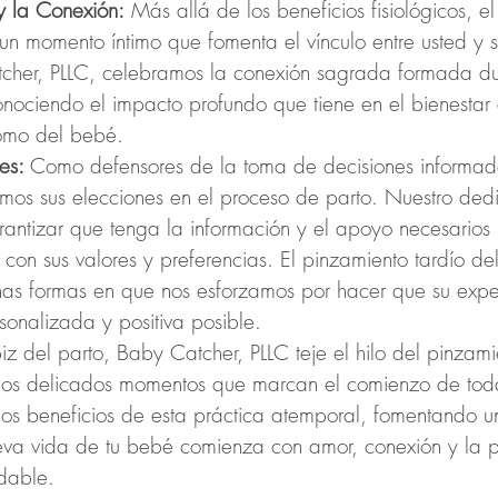
y la Conexión:
 Más allá de los beneficios fisiológicos, e
 un momento íntimo que fomenta el vínculo entre usted y s
cher, PLLC, celebramos la conexión sagrada formada du
conociendo el impacto profundo que tiene en el bienestar
omo del bebé.
es: 
Como defensores de la toma de decisiones informa
mos sus elecciones en el proceso de parto. Nuestro ded
antizar que tenga la información y el apoyo necesarios
 con sus valores y preferencias. El pinzamiento tardío de
has formas en que nos esforzamos por hacer que su expe
sonalizada y positiva posible.
piz del parto, Baby Catcher, PLLC teje el hilo del pinzami
los delicados momentos que marcan el comienzo de toda
los beneficios de esta práctica atemporal, fomentando u
ueva vida de tu bebé comienza con amor, conexión y la 
udable.