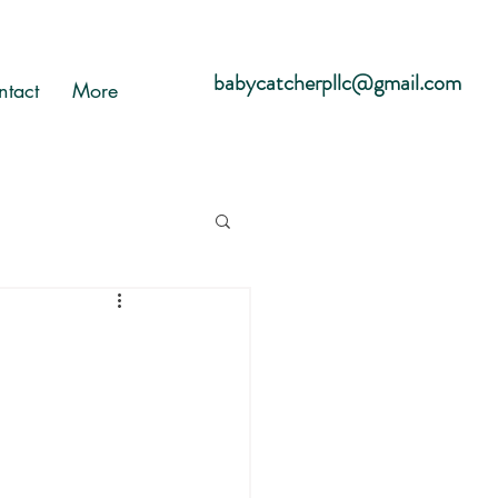
babycatcherpllc@gmail.com
ntact
More
l