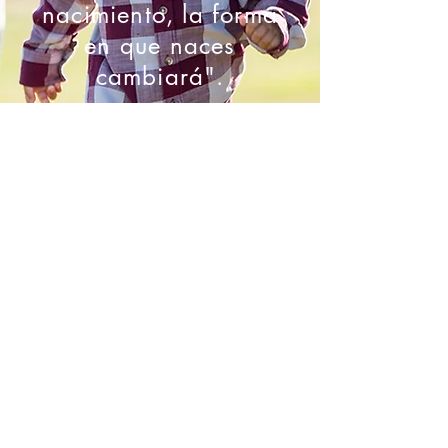
nacimiento, la forma
en que naces
cambiará".
-Marie Mongan
Contáctenos
1516 Municipal Ave., Plano, TX 75074
babycatcherpllc@gmail.com
1-855-PARTERA
469-867-5690