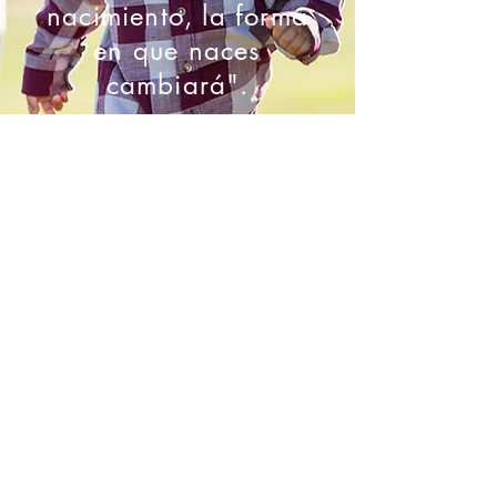
nacimiento, la forma
en que naces
cambiará".
-Marie Mongan
Contáctenos
1516 Municipal Ave., Plano, TX 75074
babycatcherpllc@gmail.com
1-855-PARTERA
469-867-5690